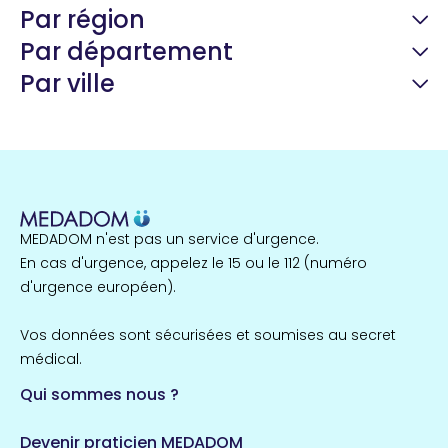
Par région
Par département
Par ville
Guyane
22 espaces de santé
Nord
255 espaces de santé
Cassis
1 espaces de santé
MEDADOM n'est pas un service d'urgence.
Île-de-France
En cas d'urgence, appelez le 15 ou le 112 (numéro
857 espaces de santé
Côtes-d'Armor
d'urgence européen).
51 espaces de santé
Allassac
Vos données sont sécurisées et soumises au secret
1 espaces de santé
médical.
Qui sommes nous ?
Bretagne
124 espaces de santé
Maine-et-Loire
Devenir praticien MEDADOM