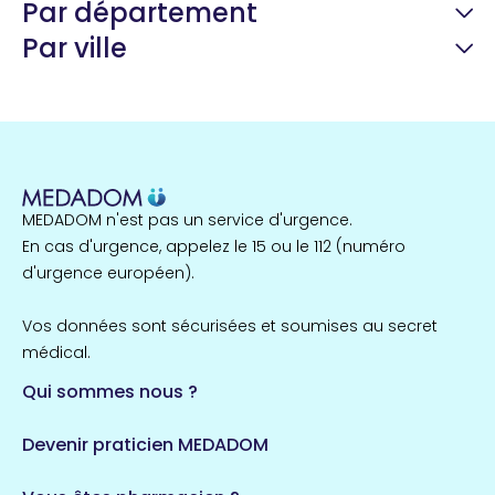
Par département
Par ville
Guyane
22 espaces de santé
Nord
255 espaces de santé
Cassis
1 espaces de santé
MEDADOM n'est pas un service d'urgence.
Île-de-France
En cas d'urgence, appelez le 15 ou le 112 (numéro
857 espaces de santé
Côtes-d'Armor
d'urgence européen).
51 espaces de santé
Allassac
Vos données sont sécurisées et soumises au secret
1 espaces de santé
médical.
Qui sommes nous ?
Bretagne
124 espaces de santé
Maine-et-Loire
Devenir praticien MEDADOM
35 espaces de santé
Durban-Corbières