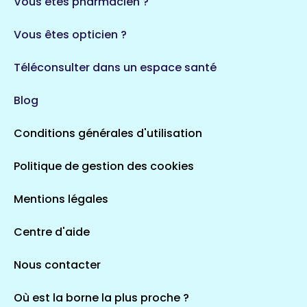
Vous êtes pharmacien ?
1 espaces de santé
Vous êtes opticien ?
Auvergne-Rhône-Alpes
720 espaces de santé
Loiret
Téléconsulter dans un espace santé
113 espaces de santé
Saintes
Blog
5 espaces de santé
Conditions générales d'utilisation
Occitanie
Politique de gestion des cookies
693 espaces de santé
Loir-et-Cher
44 espaces de santé
Aignay-le-Duc
Mentions légales
1 espaces de santé
Centre d'aide
Centre-Val de Loire
Nous contacter
324 espaces de santé
Indre
36 espaces de santé
Saint-Agathon
Où est la borne la plus proche ?