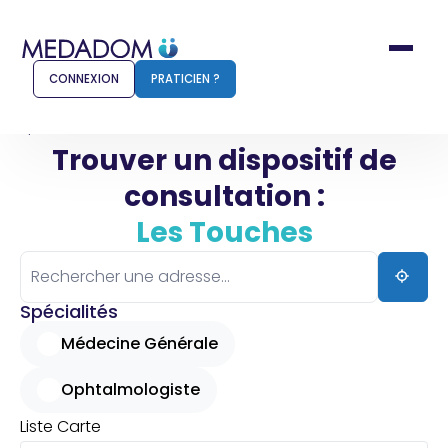
CONNEXION
PRATICIEN ?
Accueil
Les Touches
Trouver un dispositif de
consultation :
Comment ça marche ?
Notr
Les Touches
Pour les patients
Pour
Pharmacien
Méd
Spécialités
Médecine Générale
Ophtalmologiste
Connexion
Liste
Carte