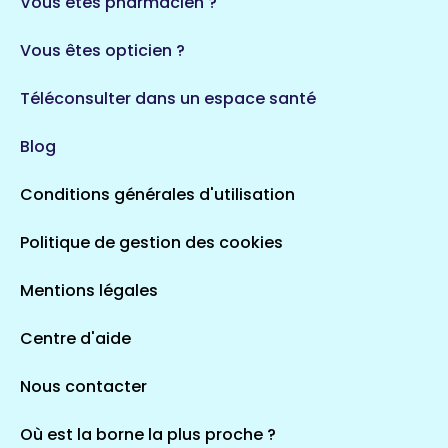
Vous êtes pharmacien ?
1 espaces de santé
Vous êtes opticien ?
Auvergne-Rhône-Alpes
720 espaces de santé
Loiret
Téléconsulter dans un espace santé
113 espaces de santé
Saintes
Blog
5 espaces de santé
Conditions générales d'utilisation
Occitanie
Politique de gestion des cookies
693 espaces de santé
Loir-et-Cher
44 espaces de santé
Aignay-le-Duc
Mentions légales
1 espaces de santé
Centre d'aide
Centre-Val de Loire
Nous contacter
324 espaces de santé
Indre
36 espaces de santé
Saint-Agathon
Où est la borne la plus proche ?