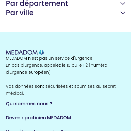
Par département
Par ville
Guyane
22 espaces de santé
Nord
255 espaces de santé
Cassis
1 espaces de santé
MEDADOM n'est pas un service d'urgence.
Île-de-France
En cas d'urgence, appelez le 15 ou le 112 (numéro
857 espaces de santé
Côtes-d'Armor
d'urgence européen).
51 espaces de santé
Allassac
Vos données sont sécurisées et soumises au secret
1 espaces de santé
médical.
Qui sommes nous ?
Bretagne
124 espaces de santé
Maine-et-Loire
Devenir praticien MEDADOM
35 espaces de santé
Durban-Corbières