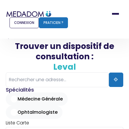
CONNEXION
PRATICIEN ?
Accueil
Leval
Trouver un dispositif de
consultation :
Comment ça marche ?
Notr
Leval
Pour les patients
Pour
Pharmacien
Méd
Spécialités
Médecine Générale
Ophtalmologiste
Connexion
Liste
Carte