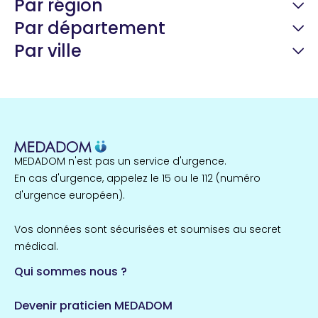
Par région
Par département
Par ville
Guyane
22 espaces de santé
Nord
255 espaces de santé
Cassis
1 espaces de santé
MEDADOM n'est pas un service d'urgence.
Île-de-France
En cas d'urgence, appelez le 15 ou le 112 (numéro
857 espaces de santé
Côtes-d'Armor
d'urgence européen).
51 espaces de santé
Allassac
Vos données sont sécurisées et soumises au secret
1 espaces de santé
médical.
Qui sommes nous ?
Bretagne
124 espaces de santé
Maine-et-Loire
Devenir praticien MEDADOM