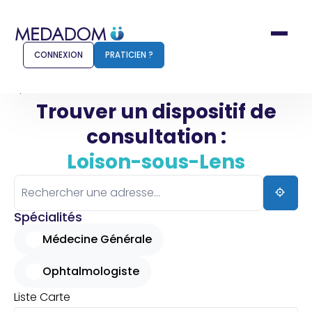
CONNEXION
PRATICIEN ?
Accueil
Loison-sous-Lens
Trouver un dispositif de
consultation :
Comment ça marche ?
Notr
Loison-sous-Lens
Pour les patients
Pour
Pharmacien
Méd
Spécialités
Médecine Générale
Ophtalmologiste
Connexion
Liste
Carte