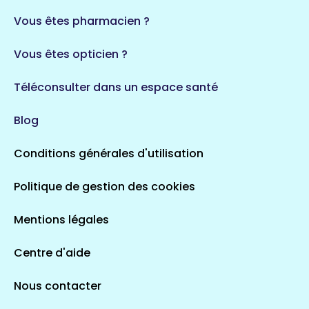
35 espaces de santé
Durban-Corbières
Vous êtes pharmacien ?
1 espaces de santé
Vous êtes opticien ?
Auvergne-Rhône-Alpes
720 espaces de santé
Loiret
Téléconsulter dans un espace santé
113 espaces de santé
Saintes
Blog
5 espaces de santé
Conditions générales d'utilisation
Occitanie
Politique de gestion des cookies
693 espaces de santé
Loir-et-Cher
44 espaces de santé
Aignay-le-Duc
Mentions légales
1 espaces de santé
Centre d'aide
Centre-Val de Loire
Nous contacter
324 espaces de santé
Indre