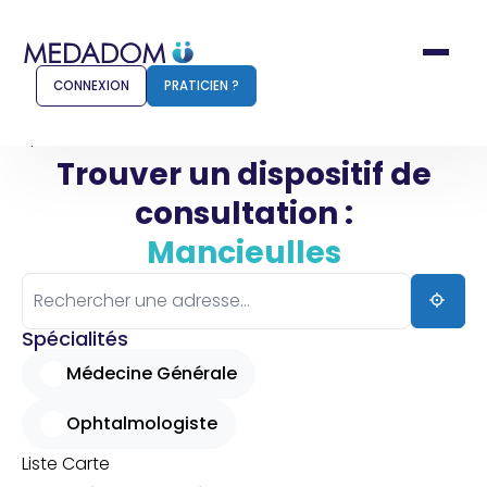
CONNEXION
PRATICIEN ?
Accueil
Mancieulles
Trouver un dispositif de
consultation :
Comment ça marche ?
Notr
Mancieulles
Pour les patients
Pour
Pharmacien
Méd
Spécialités
Médecine Générale
Ophtalmologiste
Connexion
Liste
Carte