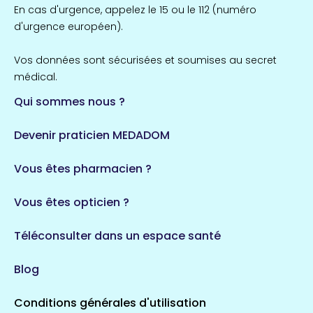
Île-de-France
En cas d'urgence, appelez le 15 ou le 112 (numéro
857 espaces de santé
Côtes-d'Armor
d'urgence européen).
51 espaces de santé
Allassac
Vos données sont sécurisées et soumises au secret
1 espaces de santé
médical.
Qui sommes nous ?
Bretagne
124 espaces de santé
Maine-et-Loire
Devenir praticien MEDADOM
35 espaces de santé
Durban-Corbières
Vous êtes pharmacien ?
1 espaces de santé
Vous êtes opticien ?
Auvergne-Rhône-Alpes
720 espaces de santé
Loiret
Téléconsulter dans un espace santé
113 espaces de santé
Saintes
Blog
5 espaces de santé
Conditions générales d'utilisation