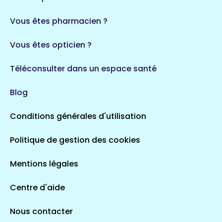
35 espaces de santé
Durban-Corbières
Vous êtes pharmacien ?
1 espaces de santé
Vous êtes opticien ?
Auvergne-Rhône-Alpes
720 espaces de santé
Loiret
Téléconsulter dans un espace santé
113 espaces de santé
Saintes
Blog
5 espaces de santé
Conditions générales d'utilisation
Occitanie
Politique de gestion des cookies
693 espaces de santé
Loir-et-Cher
44 espaces de santé
Aignay-le-Duc
Mentions légales
1 espaces de santé
Centre d'aide
Centre-Val de Loire
Nous contacter
324 espaces de santé
Indre