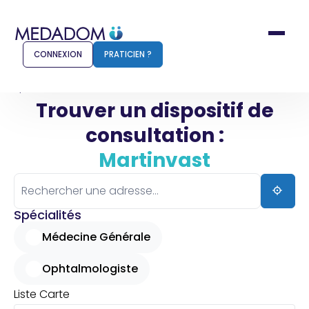
CONNEXION
PRATICIEN ?
Accueil
Martinvast
Trouver un dispositif de
consultation :
Comment ça marche ?
Notr
Martinvast
Pour les patients
Pour
Pharmacien
Méd
Spécialités
Médecine Générale
Ophtalmologiste
Connexion
Liste
Carte