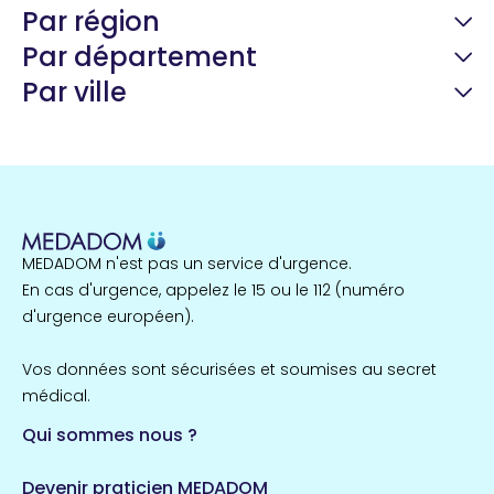
Par région
Par département
Par ville
Guyane
22 espaces de santé
Nord
255 espaces de santé
Cassis
1 espaces de santé
MEDADOM n'est pas un service d'urgence.
Île-de-France
En cas d'urgence, appelez le 15 ou le 112 (numéro
857 espaces de santé
Côtes-d'Armor
d'urgence européen).
51 espaces de santé
Allassac
Vos données sont sécurisées et soumises au secret
1 espaces de santé
médical.
Qui sommes nous ?
Bretagne
124 espaces de santé
Maine-et-Loire
Devenir praticien MEDADOM