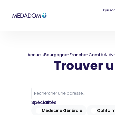
Qui so
Accueil
Bourgogne-Franche-Comté
Nièv
Trouver un
Spécialités
Médecine Générale
Ophtalm