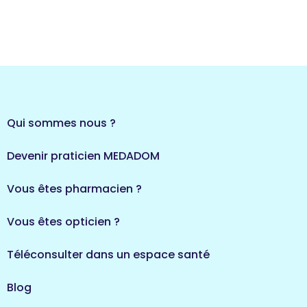
Île-de-France
857 espaces de santé
Côtes-d'Armor
51 espaces de santé
Allassac
1 espaces de santé
Auvergne-Rhône-Al
Qui sommes nous ?
720 espaces de santé
Loiret
Devenir praticien MEDADOM
113 espaces de santé
Saintes
5 espaces de santé
Vous êtes pharmacien ?
Centre-Val de Loire
Vous êtes opticien ?
324 espaces de santé
Indre
Téléconsulter dans un espace santé
36 espaces de santé
Saint-Agathon
Blog
1 espaces de santé