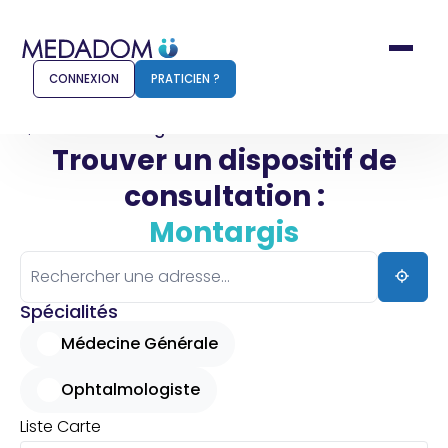
CONNEXION
PRATICIEN ?
Accueil
Montargis
Trouver un dispositif de
consultation :
Comment ça marche ?
Notr
Montargis
Pour les patients
Pour
Pharmacien
Méd
Spécialités
Médecine Générale
Ophtalmologiste
Connexion
Liste
Carte