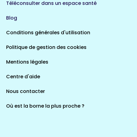
720 espaces de santé
Loiret
Téléconsulter dans un espace santé
113 espaces de santé
Saintes
Blog
5 espaces de santé
Conditions générales d'utilisation
Occitanie
Politique de gestion des cookies
693 espaces de santé
Loir-et-Cher
44 espaces de santé
Aignay-le-Duc
Mentions légales
1 espaces de santé
Centre d'aide
Centre-Val de Loire
Nous contacter
324 espaces de santé
Indre
36 espaces de santé
Saint-Agathon
Où est la borne la plus proche ?
1 espaces de santé
Corse