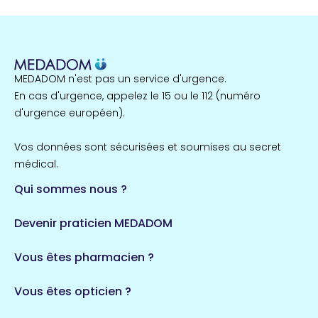
22 espaces de santé
Nord
255 espaces de santé
Cassis
1 espaces de santé
MEDADOM n'est pas un service d'urgence.
Île-de-France
En cas d'urgence, appelez le 15 ou le 112 (numéro
857 espaces de santé
Côtes-d'Armor
d'urgence européen).
51 espaces de santé
Allassac
Vos données sont sécurisées et soumises au secret
1 espaces de santé
médical.
Qui sommes nous ?
Bretagne
124 espaces de santé
Maine-et-Loire
Devenir praticien MEDADOM
35 espaces de santé
Durban-Corbières
Vous êtes pharmacien ?
1 espaces de santé
Vous êtes opticien ?
Auvergne-Rhône-Alpes