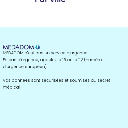
Guyane
22 espaces de santé
Nord
255 espaces de santé
Cassis
1 espaces de santé
Bretagne
MEDADOM n'est pas un service d'urgence.
124 espaces de santé
Maine-et-Loire
En cas d'urgence, appelez le 15 ou le 112 (numéro
35 espaces de santé
d'urgence européen).
Durban-Corbières
1 espaces de santé
Vos données sont sécurisées et soumises au secret
médical.
Occitanie
693 espaces de santé
Loir-et-Cher
44 espaces de santé
Aignay-le-Duc
1 espaces de santé