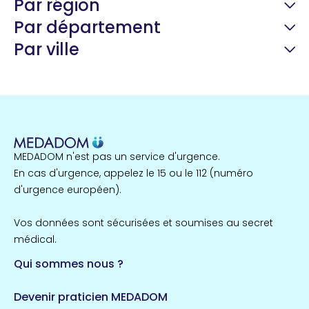
Par région
Par département
Par ville
Guyane
22 espaces de santé
Nord
255 espaces de santé
Cassis
1 espaces de santé
MEDADOM n'est pas un service d'urgence.
Île-de-France
En cas d'urgence, appelez le 15 ou le 112 (numéro
857 espaces de santé
Côtes-d'Armor
d'urgence européen).
51 espaces de santé
Allassac
Vos données sont sécurisées et soumises au secret
1 espaces de santé
médical.
Qui sommes nous ?
Bretagne
124 espaces de santé
Maine-et-Loire
Devenir praticien MEDADOM