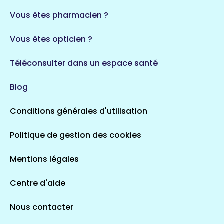
35 espaces de santé
Durban-Corbières
Vous êtes pharmacien ?
1 espaces de santé
Vous êtes opticien ?
Auvergne-Rhône-Alpes
720 espaces de santé
Loiret
Téléconsulter dans un espace santé
113 espaces de santé
Saintes
Blog
5 espaces de santé
Conditions générales d'utilisation
Occitanie
Politique de gestion des cookies
693 espaces de santé
Loir-et-Cher
44 espaces de santé
Aignay-le-Duc
Mentions légales
1 espaces de santé
Centre d'aide
Centre-Val de Loire
Nous contacter
324 espaces de santé
Indre