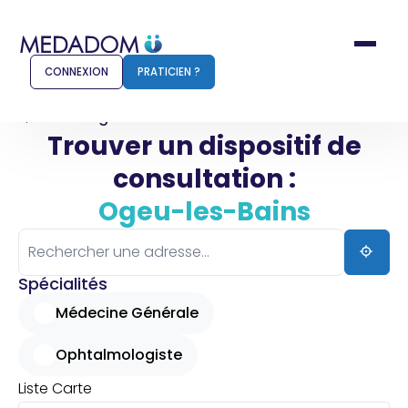
CONNEXION
PRATICIEN ?
Accueil
Ogeu-les-Bains
Trouver un dispositif de
consultation :
Comment ça marche ?
Notr
Ogeu-les-Bains
Pour les patients
Pour
Pharmacien
Méd
Spécialités
Médecine Générale
Ophtalmologiste
Connexion
Liste
Carte