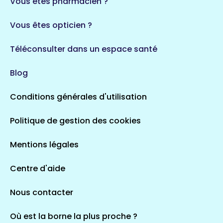
Vous êtes pharmacien ?
1 espaces de santé
Vous êtes opticien ?
Auvergne-Rhône-Alpes
720 espaces de santé
Loiret
Téléconsulter dans un espace santé
113 espaces de santé
Saintes
Blog
5 espaces de santé
Conditions générales d'utilisation
Occitanie
Politique de gestion des cookies
693 espaces de santé
Loir-et-Cher
44 espaces de santé
Aignay-le-Duc
Mentions légales
1 espaces de santé
Centre d'aide
Centre-Val de Loire
Nous contacter
324 espaces de santé
Indre
36 espaces de santé
Saint-Agathon
Où est la borne la plus proche ?