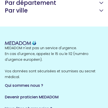
Par département
Par ville
Guyane
22 espaces de santé
Nord
255 espaces de santé
Cassis
1 espaces de santé
MEDADOM n'est pas un service d'urgence.
Île-de-France
En cas d'urgence, appelez le 15 ou le 112 (numéro
857 espaces de santé
Côtes-d'Armor
d'urgence européen).
51 espaces de santé
Allassac
Vos données sont sécurisées et soumises au secret
1 espaces de santé
médical.
Qui sommes nous ?
Bretagne
124 espaces de santé
Maine-et-Loire
Devenir praticien MEDADOM
35 espaces de santé
Durban-Corbières