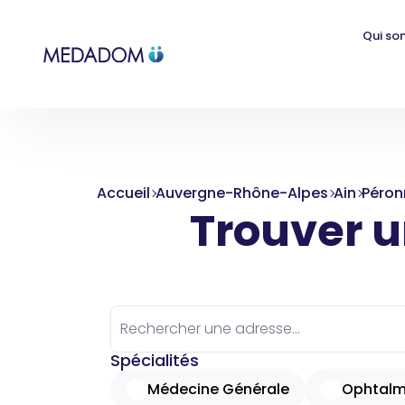
Qui so
Accueil
Auvergne-Rhône-Alpes
Ain
Péron
Trouver un
Spécialités
Médecine Générale
Ophtalm