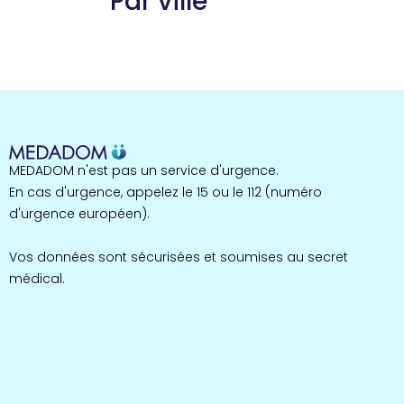
Par ville
Guyane
22 espaces de santé
Nord
255 espaces de santé
Cassis
1 espaces de santé
Bretagne
MEDADOM n'est pas un service d'urgence.
124 espaces de santé
Maine-et-Loire
En cas d'urgence, appelez le 15 ou le 112 (numéro
35 espaces de santé
d'urgence européen).
Durban-Corbières
1 espaces de santé
Vos données sont sécurisées et soumises au secret
médical.
Occitanie
693 espaces de santé
Loir-et-Cher
44 espaces de santé
Aignay-le-Duc
1 espaces de santé