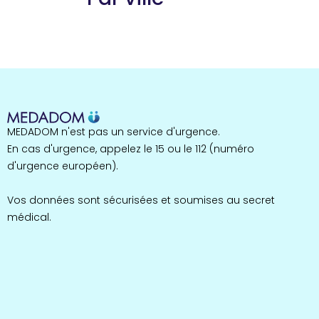
Guyane
22 espaces de santé
Nord
255 espaces de santé
Cassis
1 espaces de santé
Bretagne
MEDADOM n'est pas un service d'urgence.
124 espaces de santé
Maine-et-Loire
En cas d'urgence, appelez le 15 ou le 112 (numéro
35 espaces de santé
d'urgence européen).
Durban-Corbières
1 espaces de santé
Vos données sont sécurisées et soumises au secret
médical.
Occitanie
693 espaces de santé
Loir-et-Cher
44 espaces de santé
Aignay-le-Duc
1 espaces de santé