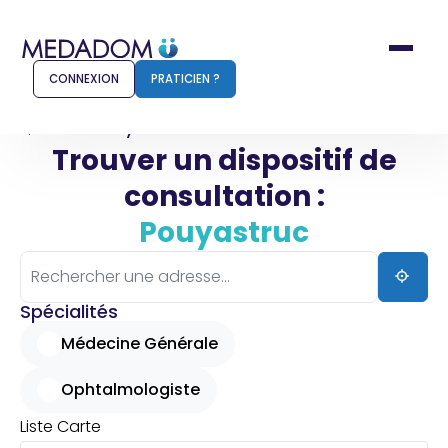
CONNEXION
PRATICIEN ?
Accueil
Pouyastruc
Trouver un dispositif de
consultation :
Comment ça marche ?
Notr
Pouyastruc
Pour les patients
Pour
Pharmacien
Méd
Spécialités
Médecine Générale
Ophtalmologiste
Connexion
Liste
Carte