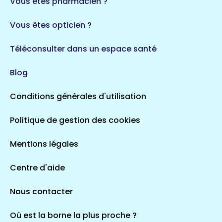
Vous êtes pharmacien ?
1 espaces de santé
Vous êtes opticien ?
Auvergne-Rhône-Alpes
720 espaces de santé
Loiret
Téléconsulter dans un espace santé
113 espaces de santé
Saintes
Blog
5 espaces de santé
Conditions générales d'utilisation
Occitanie
Politique de gestion des cookies
693 espaces de santé
Loir-et-Cher
44 espaces de santé
Aignay-le-Duc
Mentions légales
1 espaces de santé
Centre d'aide
Centre-Val de Loire
Nous contacter
324 espaces de santé
Indre
36 espaces de santé
Saint-Agathon
Où est la borne la plus proche ?