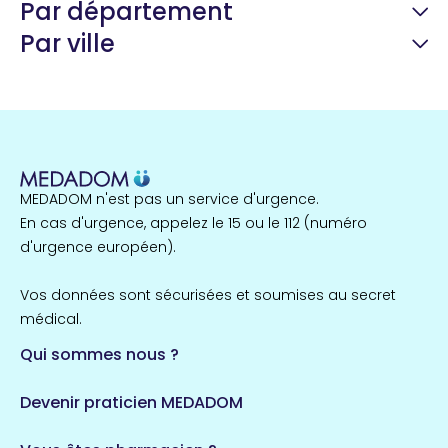
Par département
Par ville
Guyane
22 espaces de santé
Nord
255 espaces de santé
Cassis
1 espaces de santé
MEDADOM n'est pas un service d'urgence.
Île-de-France
En cas d'urgence, appelez le 15 ou le 112 (numéro
857 espaces de santé
Côtes-d'Armor
d'urgence européen).
51 espaces de santé
Allassac
Vos données sont sécurisées et soumises au secret
1 espaces de santé
médical.
Qui sommes nous ?
Bretagne
124 espaces de santé
Maine-et-Loire
Devenir praticien MEDADOM
35 espaces de santé
Durban-Corbières