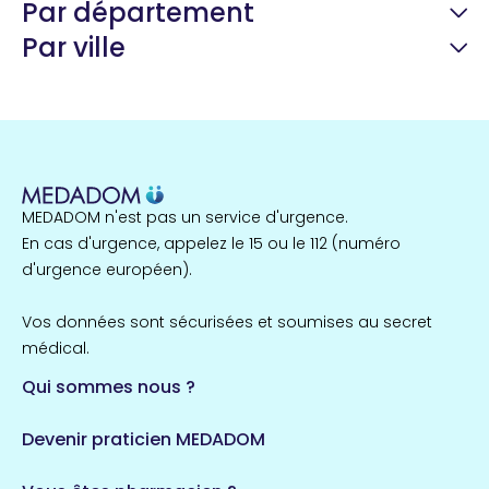
Par département
Par ville
Guyane
22 espaces de santé
Nord
255 espaces de santé
Cassis
1 espaces de santé
MEDADOM n'est pas un service d'urgence.
Île-de-France
En cas d'urgence, appelez le 15 ou le 112 (numéro
857 espaces de santé
Côtes-d'Armor
d'urgence européen).
51 espaces de santé
Allassac
Vos données sont sécurisées et soumises au secret
1 espaces de santé
médical.
Qui sommes nous ?
Bretagne
124 espaces de santé
Maine-et-Loire
Devenir praticien MEDADOM
35 espaces de santé
Durban-Corbières