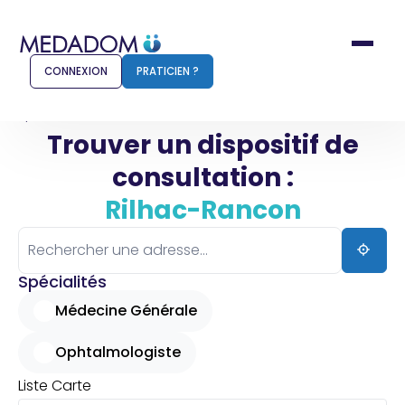
CONNEXION
PRATICIEN ?
Accueil
Rilhac-Rancon
Trouver un dispositif de
consultation :
Comment ça marche ?
Notr
Rilhac-Rancon
Pour les patients
Pour
Pharmacien
Méd
Spécialités
Médecine Générale
Ophtalmologiste
Connexion
Liste
Carte