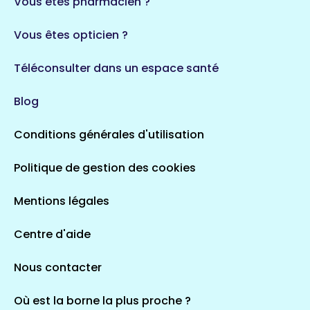
Vous êtes pharmacien ?
1 espaces de santé
Vous êtes opticien ?
Auvergne-Rhône-Alpes
720 espaces de santé
Loiret
Téléconsulter dans un espace santé
113 espaces de santé
Saintes
Blog
5 espaces de santé
Conditions générales d'utilisation
Occitanie
Politique de gestion des cookies
693 espaces de santé
Loir-et-Cher
44 espaces de santé
Aignay-le-Duc
Mentions légales
1 espaces de santé
Centre d'aide
Centre-Val de Loire
Nous contacter
324 espaces de santé
Indre
36 espaces de santé
Saint-Agathon
Où est la borne la plus proche ?