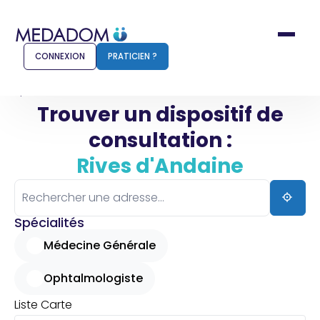
CONNEXION
PRATICIEN ?
Accueil
Rives d'Andaine
Trouver un dispositif de
consultation :
Comment ça marche ?
Notr
Rives d'Andaine
Pour les patients
Pour
Pharmacien
Méd
Spécialités
Médecine Générale
Ophtalmologiste
Connexion
Liste
Carte