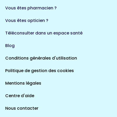
35 espaces de santé
Durban-Corbières
Vous êtes pharmacien ?
1 espaces de santé
Vous êtes opticien ?
Auvergne-Rhône-Alpes
720 espaces de santé
Loiret
Téléconsulter dans un espace santé
113 espaces de santé
Saintes
Blog
5 espaces de santé
Conditions générales d'utilisation
Occitanie
Politique de gestion des cookies
693 espaces de santé
Loir-et-Cher
44 espaces de santé
Aignay-le-Duc
Mentions légales
1 espaces de santé
Centre d'aide
Centre-Val de Loire
Nous contacter
324 espaces de santé
Indre