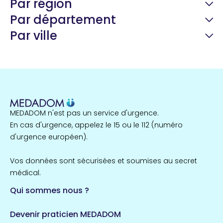
Par région
Par département
Par ville
Guyane
22 espaces de santé
Nord
255 espaces de santé
Cassis
1 espaces de santé
MEDADOM n'est pas un service d'urgence.
Île-de-France
En cas d'urgence, appelez le 15 ou le 112 (numéro
857 espaces de santé
Côtes-d'Armor
d'urgence européen).
51 espaces de santé
Allassac
Vos données sont sécurisées et soumises au secret
1 espaces de santé
médical.
Qui sommes nous ?
Bretagne
124 espaces de santé
Maine-et-Loire
Devenir praticien MEDADOM