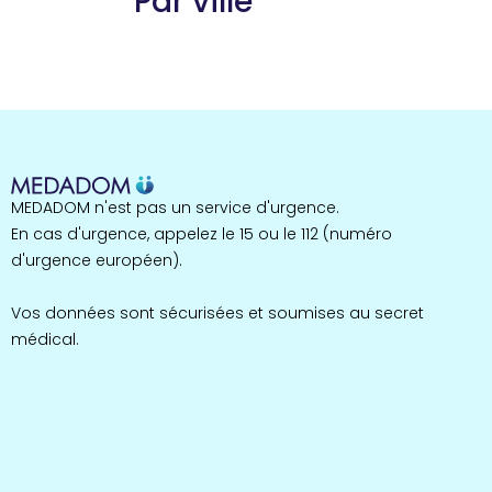
Par ville
Guyane
22 espaces de santé
Nord
255 espaces de santé
Cassis
1 espaces de santé
Bretagne
MEDADOM n'est pas un service d'urgence.
124 espaces de santé
Maine-et-Loire
En cas d'urgence, appelez le 15 ou le 112 (numéro
35 espaces de santé
d'urgence européen).
Durban-Corbières
1 espaces de santé
Vos données sont sécurisées et soumises au secret
médical.
Occitanie
693 espaces de santé
Loir-et-Cher
44 espaces de santé
Aignay-le-Duc
1 espaces de santé