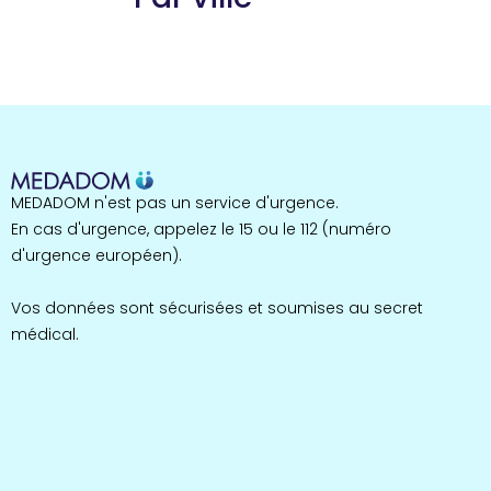
Guyane
22 espaces de santé
Nord
255 espaces de santé
Cassis
1 espaces de santé
Bretagne
MEDADOM n'est pas un service d'urgence.
124 espaces de santé
Maine-et-Loire
En cas d'urgence, appelez le 15 ou le 112 (numéro
35 espaces de santé
d'urgence européen).
Durban-Corbières
1 espaces de santé
Vos données sont sécurisées et soumises au secret
médical.
Occitanie
693 espaces de santé
Loir-et-Cher
44 espaces de santé
Aignay-le-Duc
1 espaces de santé