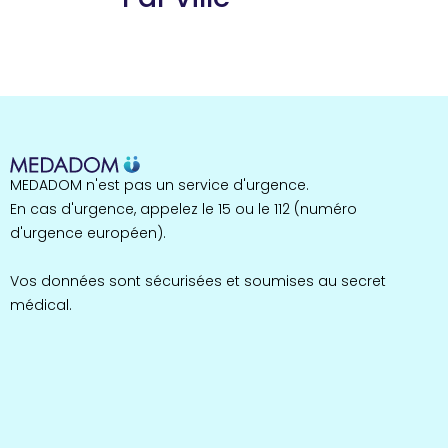
Guyane
22 espaces de santé
Nord
255 espaces de santé
Cassis
1 espaces de santé
Bretagne
MEDADOM n'est pas un service d'urgence.
124 espaces de santé
Maine-et-Loire
En cas d'urgence, appelez le 15 ou le 112 (numéro
35 espaces de santé
d'urgence européen).
Durban-Corbières
1 espaces de santé
Vos données sont sécurisées et soumises au secret
médical.
Occitanie
693 espaces de santé
Loir-et-Cher
44 espaces de santé
Aignay-le-Duc
1 espaces de santé