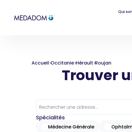
Qui so
Accueil
Occitanie
Hérault
Roujan
Trouver un
Spécialités
Médecine Générale
Ophtalm