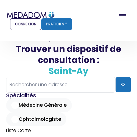
CONNEXION
PRATICIEN ?
Accueil
Saint-Ay
Trouver un dispositif de
consultation :
Comment ça marche ?
Notr
Saint-Ay
Pour les patients
Pour
Pharmacien
Méd
Spécialités
Médecine Générale
Ophtalmologiste
Connexion
Liste
Carte