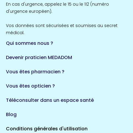
Île-de-France
En cas d'urgence, appelez le 15 ou le 112 (numéro
857 espaces de santé
Côtes-d'Armor
d'urgence européen).
51 espaces de santé
Allassac
Vos données sont sécurisées et soumises au secret
1 espaces de santé
médical.
Qui sommes nous ?
Bretagne
124 espaces de santé
Maine-et-Loire
Devenir praticien MEDADOM
35 espaces de santé
Durban-Corbières
Vous êtes pharmacien ?
1 espaces de santé
Vous êtes opticien ?
Auvergne-Rhône-Alpes
720 espaces de santé
Loiret
Téléconsulter dans un espace santé
113 espaces de santé
Saintes
Blog
5 espaces de santé
Conditions générales d'utilisation