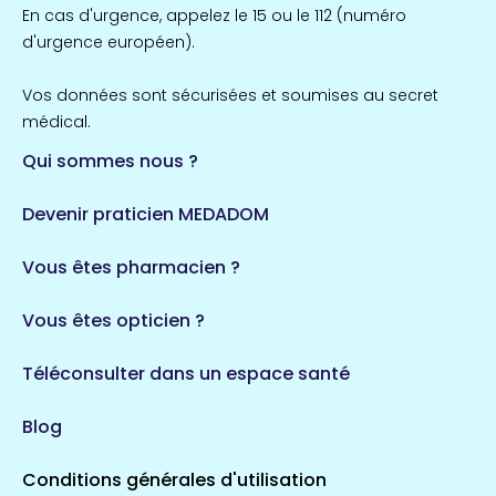
Île-de-France
En cas d'urgence, appelez le 15 ou le 112 (numéro
857 espaces de santé
Côtes-d'Armor
d'urgence européen).
51 espaces de santé
Allassac
Vos données sont sécurisées et soumises au secret
1 espaces de santé
médical.
Qui sommes nous ?
Bretagne
124 espaces de santé
Maine-et-Loire
Devenir praticien MEDADOM
35 espaces de santé
Durban-Corbières
Vous êtes pharmacien ?
1 espaces de santé
Vous êtes opticien ?
Auvergne-Rhône-Alpes
720 espaces de santé
Loiret
Téléconsulter dans un espace santé
113 espaces de santé
Saintes
Blog
5 espaces de santé
Conditions générales d'utilisation