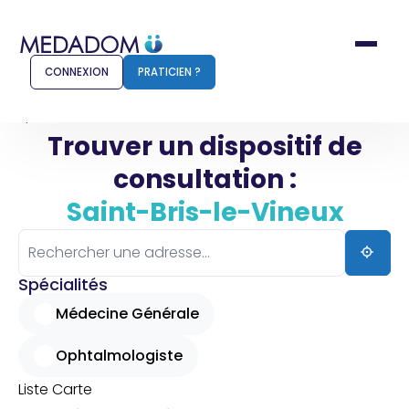
CONNEXION
PRATICIEN ?
Accueil
Saint-Bris-le-Vineux
Trouver un dispositif de
consultation :
Comment ça marche ?
Notr
Saint-Bris-le-Vineux
Pour les patients
Pour
Pharmacien
Méd
Spécialités
Médecine Générale
Ophtalmologiste
Connexion
Liste
Carte