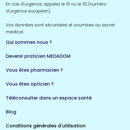
Île-de-France
En cas d'urgence, appelez le 15 ou le 112 (numéro
857 espaces de santé
Côtes-d'Armor
d'urgence européen).
51 espaces de santé
Allassac
Vos données sont sécurisées et soumises au secret
1 espaces de santé
médical.
Qui sommes nous ?
Bretagne
124 espaces de santé
Maine-et-Loire
Devenir praticien MEDADOM
35 espaces de santé
Durban-Corbières
Vous êtes pharmacien ?
1 espaces de santé
Vous êtes opticien ?
Auvergne-Rhône-Alpes
720 espaces de santé
Loiret
Téléconsulter dans un espace santé
113 espaces de santé
Saintes
Blog
5 espaces de santé
Conditions générales d'utilisation