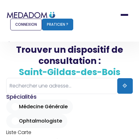
CONNEXION
PRATICIEN ?
Accueil
Saint-Gildas-des-Bois
Trouver un dispositif de
consultation :
Comment ça marche ?
Notr
Saint-Gildas-des-Bois
Pour les patients
Pour
Pharmacien
Méd
Spécialités
Médecine Générale
Ophtalmologiste
Connexion
Liste
Carte