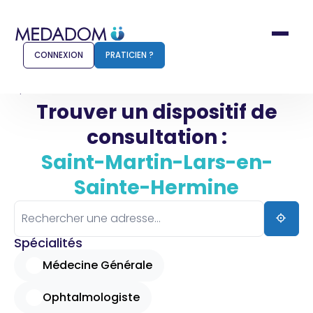
CONNEXION
PRATICIEN ?
Accueil
Saint-Martin-Lars-en-Sainte-Hermine
Trouver un dispositif de
consultation :
Comment ça marche ?
Notr
Saint-Martin-Lars-en-
Sainte-Hermine
Pour les patients
Pour
Pharmacien
Méd
Spécialités
Médecine Générale
Connexion
Ophtalmologiste