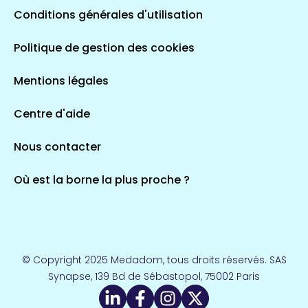
Conditions générales d'utilisation
Occitanie
Politique de gestion des cookies
693 espaces de santé
Loir-et-Cher
44 espaces de santé
Aignay-le-Duc
Mentions légales
1 espaces de santé
Centre d'aide
Centre-Val de Loire
Nous contacter
324 espaces de santé
Indre
36 espaces de santé
Saint-Agathon
Où est la borne la plus proche ?
1 espaces de santé
Corse
14 espaces de santé
Loire-Atlantique
© Copyright 2025 Medadom, tous droits réservés. SAS
110 espaces de santé
Synapse, 139 Bd de Sébastopol, 75002 Paris
Herry
1 espaces de santé