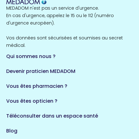
MEDADOM n'est pas un service d'urgence.
Île-de-France
En cas d'urgence, appelez le 15 ou le 112 (numéro
857 espaces de santé
Côtes-d'Armor
d'urgence européen).
51 espaces de santé
Allassac
Vos données sont sécurisées et soumises au secret
1 espaces de santé
médical.
Qui sommes nous ?
Bretagne
124 espaces de santé
Maine-et-Loire
Devenir praticien MEDADOM
35 espaces de santé
Durban-Corbières
Vous êtes pharmacien ?
1 espaces de santé
Vous êtes opticien ?
Auvergne-Rhône-Alpes
720 espaces de santé
Loiret
Téléconsulter dans un espace santé
113 espaces de santé
Saintes
Blog
5 espaces de santé