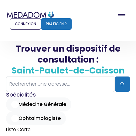
CONNEXION
PRATICIEN ?
Accueil
Saint-Paulet-de-Caisson
Trouver un dispositif de
consultation :
Comment ça marche ?
Notr
Saint-Paulet-de-Caisson
Pour les patients
Pour
Pharmacien
Méd
Spécialités
Médecine Générale
Ophtalmologiste
Connexion
Liste
Carte