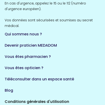
Île-de-France
En cas d'urgence, appelez le 15 ou le 112 (numéro
857 espaces de santé
Côtes-d'Armor
d'urgence européen).
51 espaces de santé
Allassac
Vos données sont sécurisées et soumises au secret
1 espaces de santé
médical.
Qui sommes nous ?
Bretagne
124 espaces de santé
Maine-et-Loire
Devenir praticien MEDADOM
35 espaces de santé
Durban-Corbières
Vous êtes pharmacien ?
1 espaces de santé
Vous êtes opticien ?
Auvergne-Rhône-Alpes
720 espaces de santé
Loiret
Téléconsulter dans un espace santé
113 espaces de santé
Saintes
Blog
5 espaces de santé
Conditions générales d'utilisation