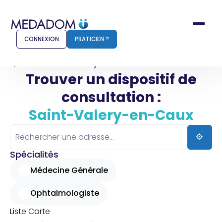
CONNEXION
PRATICIEN ?
Accueil
Saint-Valery-en-Caux
Trouver un dispositif de
consultation :
Comment ça marche ?
Notr
Saint-Valery-en-Caux
Pour les patients
Pour
Pharmacien
Méd
Spécialités
Médecine Générale
Ophtalmologiste
Connexion
Liste
Carte