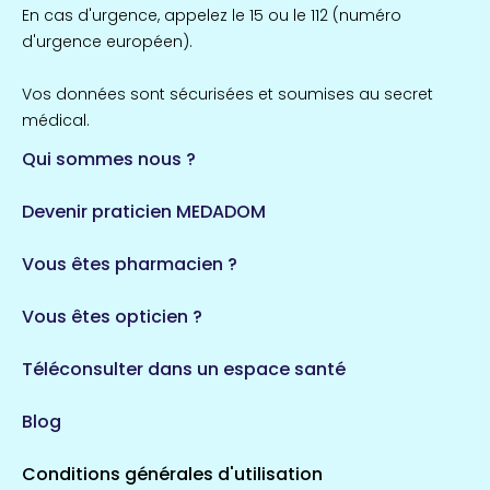
Île-de-France
En cas d'urgence, appelez le 15 ou le 112 (numéro
857 espaces de santé
Côtes-d'Armor
d'urgence européen).
51 espaces de santé
Allassac
Vos données sont sécurisées et soumises au secret
1 espaces de santé
médical.
Qui sommes nous ?
Bretagne
124 espaces de santé
Maine-et-Loire
Devenir praticien MEDADOM
35 espaces de santé
Durban-Corbières
Vous êtes pharmacien ?
1 espaces de santé
Vous êtes opticien ?
Auvergne-Rhône-Alpes
720 espaces de santé
Loiret
Téléconsulter dans un espace santé
113 espaces de santé
Saintes
Blog
5 espaces de santé
Conditions générales d'utilisation