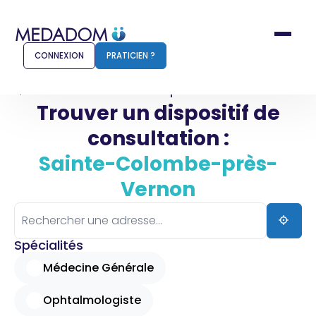
CONNEXION
PRATICIEN ?
Accueil
Sainte-Colombe-près-Vernon
Trouver un dispositif de
consultation :
Comment ça marche ?
Notr
Sainte-Colombe-près-
Vernon
Pour les patients
Pour
Pharmacien
Méd
Spécialités
Médecine Générale
Connexion
Ophtalmologiste