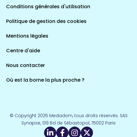
Conditions générales d'utilisation
Occitanie
Politique de gestion des cookies
693 espaces de santé
Loir-et-Cher
44 espaces de santé
Aignay-le-Duc
Mentions légales
1 espaces de santé
Centre d'aide
Centre-Val de Loire
Nous contacter
324 espaces de santé
Indre
36 espaces de santé
Saint-Agathon
Où est la borne la plus proche ?
1 espaces de santé
Corse
14 espaces de santé
Loire-Atlantique
© Copyright 2025 Medadom, tous droits réservés. SAS
110 espaces de santé
Synapse, 139 Bd de Sébastopol, 75002 Paris
Herry
1 espaces de santé