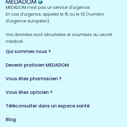
MEDADOM n'est pas un service d'urgence.
Île-de-France
En cas d'urgence, appelez le 15 ou le 112 (numéro
857 espaces de santé
Côtes-d'Armor
d'urgence européen).
51 espaces de santé
Allassac
Vos données sont sécurisées et soumises au secret
1 espaces de santé
médical.
Qui sommes nous ?
Bretagne
124 espaces de santé
Maine-et-Loire
Devenir praticien MEDADOM
35 espaces de santé
Durban-Corbières
Vous êtes pharmacien ?
1 espaces de santé
Vous êtes opticien ?
Auvergne-Rhône-Alpes
720 espaces de santé
Loiret
Téléconsulter dans un espace santé
113 espaces de santé
Saintes
Blog
5 espaces de santé