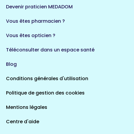
124 espaces de santé
Maine-et-Loire
Devenir praticien MEDADOM
35 espaces de santé
Durban-Corbières
Vous êtes pharmacien ?
1 espaces de santé
Vous êtes opticien ?
Auvergne-Rhône-Alpes
720 espaces de santé
Loiret
Téléconsulter dans un espace santé
113 espaces de santé
Saintes
Blog
5 espaces de santé
Conditions générales d'utilisation
Occitanie
Politique de gestion des cookies
693 espaces de santé
Loir-et-Cher
44 espaces de santé
Aignay-le-Duc
Mentions légales
1 espaces de santé
Centre d'aide
Centre-Val de Loire