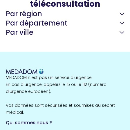
téléconsultation
Par région
Par département
Par ville
Guyane
22 espaces de santé
Nord
255 espaces de santé
Cassis
1 espaces de santé
MEDADOM n'est pas un service d'urgence.
Île-de-France
En cas d'urgence, appelez le 15 ou le 112 (numéro
857 espaces de santé
Côtes-d'Armor
d'urgence européen).
51 espaces de santé
Allassac
Vos données sont sécurisées et soumises au secret
1 espaces de santé
médical.
Qui sommes nous ?
Bretagne