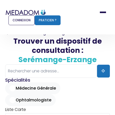
CONNEXION
PRATICIEN ?
Accueil
Serémange-Erzange
Trouver un dispositif de
consultation :
Comment ça marche ?
Notr
Serémange-Erzange
Pour les patients
Pour
Pharmacien
Méd
Spécialités
Médecine Générale
Ophtalmologiste
Connexion
Liste
Carte