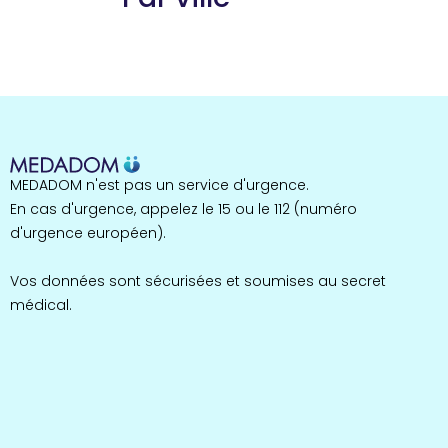
Guyane
22 espaces de santé
Nord
255 espaces de santé
Cassis
1 espaces de santé
Bretagne
MEDADOM n'est pas un service d'urgence.
124 espaces de santé
Maine-et-Loire
En cas d'urgence, appelez le 15 ou le 112 (numéro
35 espaces de santé
d'urgence européen).
Durban-Corbières
1 espaces de santé
Vos données sont sécurisées et soumises au secret
médical.
Occitanie
693 espaces de santé
Loir-et-Cher
44 espaces de santé
Aignay-le-Duc
1 espaces de santé