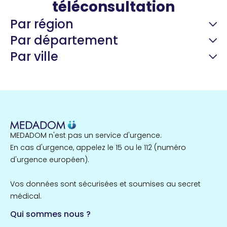
téléconsultation
Par région
Par département
Par ville
Guyane
22 espaces de santé
Nord
255 espaces de santé
Cassis
1 espaces de santé
MEDADOM n'est pas un service d'urgence.
Île-de-France
En cas d'urgence, appelez le 15 ou le 112 (numéro
857 espaces de santé
Côtes-d'Armor
d'urgence européen).
51 espaces de santé
Allassac
Vos données sont sécurisées et soumises au secret
1 espaces de santé
médical.
Qui sommes nous ?
Bretagne