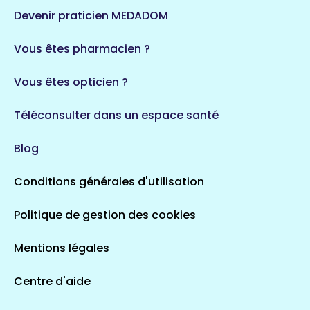
124 espaces de santé
Maine-et-Loire
Devenir praticien MEDADOM
35 espaces de santé
Durban-Corbières
Vous êtes pharmacien ?
1 espaces de santé
Vous êtes opticien ?
Auvergne-Rhône-Alpes
720 espaces de santé
Loiret
Téléconsulter dans un espace santé
113 espaces de santé
Saintes
Blog
5 espaces de santé
Conditions générales d'utilisation
Occitanie
Politique de gestion des cookies
693 espaces de santé
Loir-et-Cher
44 espaces de santé
Aignay-le-Duc
Mentions légales
1 espaces de santé
Centre d'aide
Centre-Val de Loire