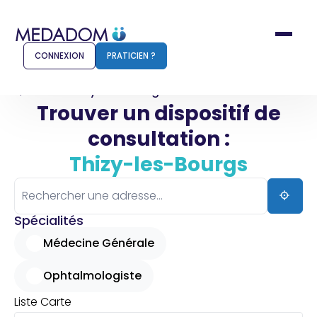
CONNEXION
PRATICIEN ?
Accueil
Thizy-les-Bourgs
Trouver un dispositif de
consultation :
Comment ça marche ?
Notr
Thizy-les-Bourgs
Pour les patients
Pour
Pharmacien
Méd
Spécialités
Médecine Générale
Ophtalmologiste
Connexion
Liste
Carte