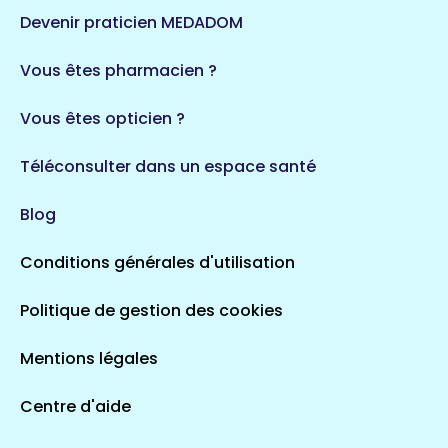
124 espaces de santé
Maine-et-Loire
Devenir praticien MEDADOM
35 espaces de santé
Durban-Corbières
Vous êtes pharmacien ?
1 espaces de santé
Vous êtes opticien ?
Auvergne-Rhône-Alpes
720 espaces de santé
Loiret
Téléconsulter dans un espace santé
113 espaces de santé
Saintes
Blog
5 espaces de santé
Conditions générales d'utilisation
Occitanie
Politique de gestion des cookies
693 espaces de santé
Loir-et-Cher
44 espaces de santé
Aignay-le-Duc
Mentions légales
1 espaces de santé
Centre d'aide
Centre-Val de Loire