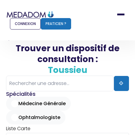
CONNEXION
PRATICIEN ?
Accueil
Toussieu
Trouver un dispositif de
consultation :
Comment ça marche ?
Notr
Toussieu
Pour les patients
Pour
Pharmacien
Méd
Spécialités
Médecine Générale
Ophtalmologiste
Connexion
Liste
Carte