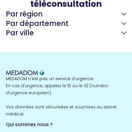
téléconsultation
Par région
Par département
Par ville
Guyane
22 espaces de santé
Nord
255 espaces de santé
Cassis
1 espaces de santé
MEDADOM n'est pas un service d'urgence.
Île-de-France
En cas d'urgence, appelez le 15 ou le 112 (numéro
857 espaces de santé
Côtes-d'Armor
d'urgence européen).
51 espaces de santé
Allassac
Vos données sont sécurisées et soumises au secret
1 espaces de santé
médical.
Qui sommes nous ?
Bretagne