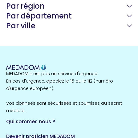
Par région
Par département
Par ville
Guyane
22 espaces de santé
Nord
255 espaces de santé
Cassis
1 espaces de santé
MEDADOM n'est pas un service d'urgence.
Île-de-France
En cas d'urgence, appelez le 15 ou le 112 (numéro
857 espaces de santé
Côtes-d'Armor
d'urgence européen).
51 espaces de santé
Allassac
Vos données sont sécurisées et soumises au secret
1 espaces de santé
médical.
Qui sommes nous ?
Bretagne
124 espaces de santé
Maine-et-Loire
Devenir praticien MEDADOM