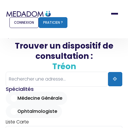
CONNEXION
PRATICIEN ?
Accueil
Tréon
Trouver un dispositif de
consultation :
Comment ça marche ?
Notr
Tréon
Pour les patients
Pour
Pharmacien
Méd
Spécialités
Médecine Générale
Ophtalmologiste
Connexion
Liste
Carte