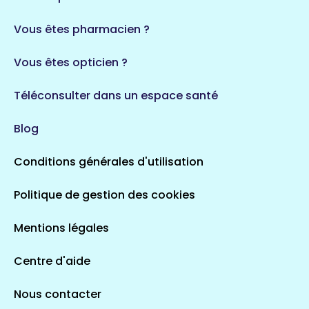
35 espaces de santé
Durban-Corbières
Vous êtes pharmacien ?
1 espaces de santé
Vous êtes opticien ?
Auvergne-Rhône-Alpes
720 espaces de santé
Loiret
Téléconsulter dans un espace santé
113 espaces de santé
Saintes
Blog
5 espaces de santé
Conditions générales d'utilisation
Occitanie
Politique de gestion des cookies
693 espaces de santé
Loir-et-Cher
44 espaces de santé
Aignay-le-Duc
Mentions légales
1 espaces de santé
Centre d'aide
Centre-Val de Loire
Nous contacter
324 espaces de santé
Indre