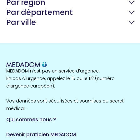
Par région
Par département
Par ville
Guyane
22 espaces de santé
Nord
255 espaces de santé
Cassis
1 espaces de santé
MEDADOM n'est pas un service d'urgence.
Île-de-France
En cas d'urgence, appelez le 15 ou le 112 (numéro
857 espaces de santé
Côtes-d'Armor
d'urgence européen).
51 espaces de santé
Allassac
Vos données sont sécurisées et soumises au secret
1 espaces de santé
médical.
Qui sommes nous ?
Bretagne
124 espaces de santé
Maine-et-Loire
Devenir praticien MEDADOM