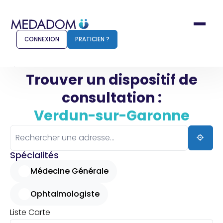
CONNEXION
PRATICIEN ?
Accueil
Verdun-sur-Garonne
Trouver un dispositif de
consultation :
Comment ça marche ?
Notr
Verdun-sur-Garonne
Pour les patients
Pour
Pharmacien
Méd
Spécialités
Médecine Générale
Ophtalmologiste
Connexion
Liste
Carte