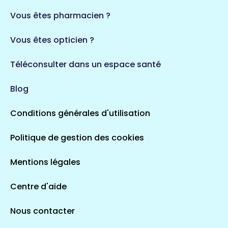
35 espaces de santé
Durban-Corbières
Vous êtes pharmacien ?
1 espaces de santé
Vous êtes opticien ?
Auvergne-Rhône-Alpes
720 espaces de santé
Loiret
Téléconsulter dans un espace santé
113 espaces de santé
Saintes
Blog
5 espaces de santé
Conditions générales d'utilisation
Occitanie
Politique de gestion des cookies
693 espaces de santé
Loir-et-Cher
44 espaces de santé
Aignay-le-Duc
Mentions légales
1 espaces de santé
Centre d'aide
Centre-Val de Loire
Nous contacter
324 espaces de santé
Indre