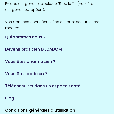
Île-de-France
En cas d'urgence, appelez le 15 ou le 112 (numéro
857 espaces de santé
Côtes-d'Armor
d'urgence européen).
51 espaces de santé
Allassac
Vos données sont sécurisées et soumises au secret
1 espaces de santé
médical.
Qui sommes nous ?
Bretagne
124 espaces de santé
Maine-et-Loire
Devenir praticien MEDADOM
35 espaces de santé
Durban-Corbières
Vous êtes pharmacien ?
1 espaces de santé
Vous êtes opticien ?
Auvergne-Rhône-Alpes
720 espaces de santé
Loiret
Téléconsulter dans un espace santé
113 espaces de santé
Saintes
Blog
5 espaces de santé
Conditions générales d'utilisation