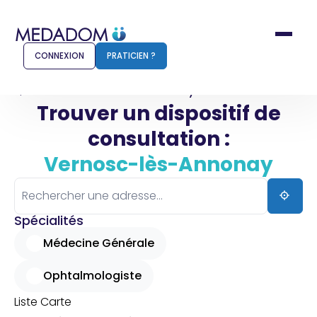
CONNEXION
PRATICIEN ?
Accueil
Vernosc-lès-Annonay
Trouver un dispositif de
consultation :
Comment ça marche ?
Notr
Vernosc-lès-Annonay
Pour les patients
Pour
Pharmacien
Méd
Spécialités
Médecine Générale
Ophtalmologiste
Connexion
Liste
Carte