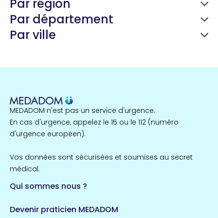
Par région
Par département
Par ville
Guyane
22 espaces de santé
Nord
255 espaces de santé
Cassis
1 espaces de santé
MEDADOM n'est pas un service d'urgence.
Île-de-France
En cas d'urgence, appelez le 15 ou le 112 (numéro
857 espaces de santé
Côtes-d'Armor
d'urgence européen).
51 espaces de santé
Allassac
Vos données sont sécurisées et soumises au secret
1 espaces de santé
médical.
Qui sommes nous ?
Bretagne
124 espaces de santé
Maine-et-Loire
Devenir praticien MEDADOM