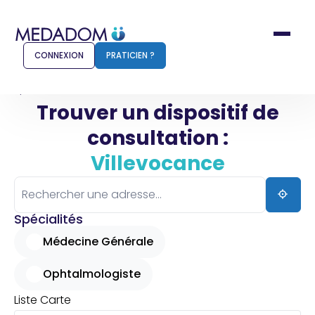
CONNEXION
PRATICIEN ?
Accueil
Villevocance
Trouver un dispositif de
consultation :
Comment ça marche ?
Notr
Villevocance
Pour les patients
Pour
Pharmacien
Méd
Spécialités
Médecine Générale
Ophtalmologiste
Connexion
Liste
Carte