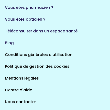
35 espaces de santé
Durban-Corbières
Vous êtes pharmacien ?
1 espaces de santé
Vous êtes opticien ?
Auvergne-Rhône-Alpes
720 espaces de santé
Loiret
Téléconsulter dans un espace santé
113 espaces de santé
Saintes
Blog
5 espaces de santé
Conditions générales d'utilisation
Occitanie
Politique de gestion des cookies
693 espaces de santé
Loir-et-Cher
44 espaces de santé
Aignay-le-Duc
Mentions légales
1 espaces de santé
Centre d'aide
Centre-Val de Loire
Nous contacter
324 espaces de santé
Indre