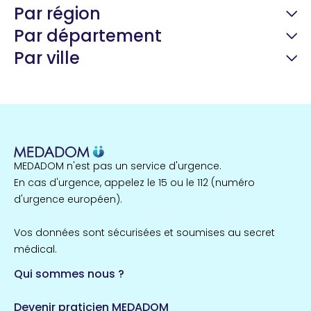
Par région
Par département
Par ville
Guyane
22 espaces de santé
Nord
255 espaces de santé
Cassis
1 espaces de santé
MEDADOM n'est pas un service d'urgence.
Île-de-France
En cas d'urgence, appelez le 15 ou le 112 (numéro
857 espaces de santé
Côtes-d'Armor
d'urgence européen).
51 espaces de santé
Allassac
Vos données sont sécurisées et soumises au secret
1 espaces de santé
médical.
Qui sommes nous ?
Bretagne
124 espaces de santé
Maine-et-Loire
Devenir praticien MEDADOM