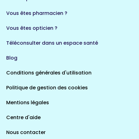
35 espaces de santé
Durban-Corbières
Vous êtes pharmacien ?
1 espaces de santé
Vous êtes opticien ?
Auvergne-Rhône-Alpes
720 espaces de santé
Loiret
Téléconsulter dans un espace santé
113 espaces de santé
Saintes
Blog
5 espaces de santé
Conditions générales d'utilisation
Occitanie
Politique de gestion des cookies
693 espaces de santé
Loir-et-Cher
44 espaces de santé
Aignay-le-Duc
Mentions légales
1 espaces de santé
Centre d'aide
Centre-Val de Loire
Nous contacter
324 espaces de santé
Indre