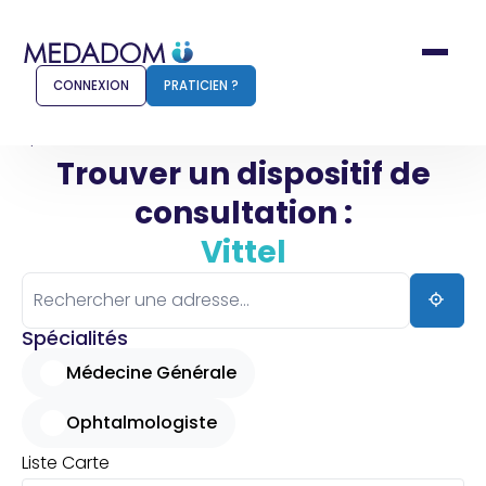
CONNEXION
PRATICIEN ?
Accueil
Vittel
Trouver un dispositif de
consultation :
Comment ça marche ?
Notr
Vittel
Pour les patients
Pour
Pharmacien
Méd
Spécialités
Médecine Générale
Ophtalmologiste
Connexion
Liste
Carte