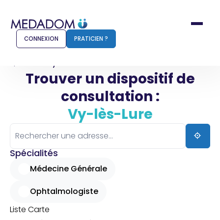
CONNEXION
PRATICIEN ?
Accueil
Vy-lès-Lure
Trouver un dispositif de
consultation :
Comment ça marche ?
Notr
Vy-lès-Lure
Pour les patients
Pour
Pharmacien
Méd
Spécialités
Médecine Générale
Ophtalmologiste
Connexion
Liste
Carte