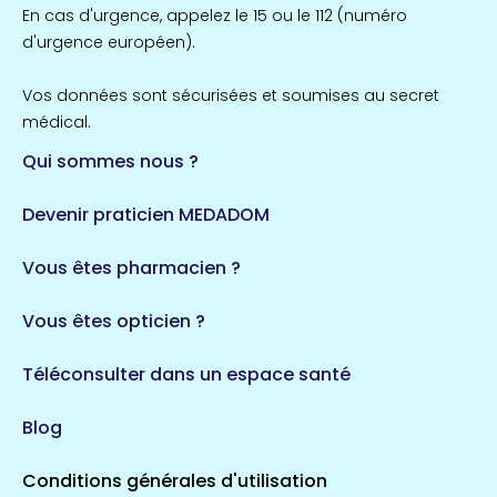
Île-de-France
En cas d'urgence, appelez le 15 ou le 112 (numéro
857 espaces de santé
Côtes-d'Armor
d'urgence européen).
51 espaces de santé
Allassac
Vos données sont sécurisées et soumises au secret
1 espaces de santé
médical.
Qui sommes nous ?
Bretagne
124 espaces de santé
Maine-et-Loire
Devenir praticien MEDADOM
35 espaces de santé
Durban-Corbières
Vous êtes pharmacien ?
1 espaces de santé
Vous êtes opticien ?
Auvergne-Rhône-Alpes
720 espaces de santé
Loiret
Téléconsulter dans un espace santé
113 espaces de santé
Saintes
Blog
5 espaces de santé
Conditions générales d'utilisation