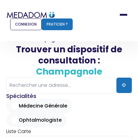
CONNEXION
PRATICIEN ?
Accueil
Champagnole
Trouver un dispositif de
consultation :
Comment ça marche ?
Notr
Champagnole
Pour les patients
Pour
Pharmacien
Méd
Spécialités
Médecine Générale
Ophtalmologiste
Connexion
Liste
Carte