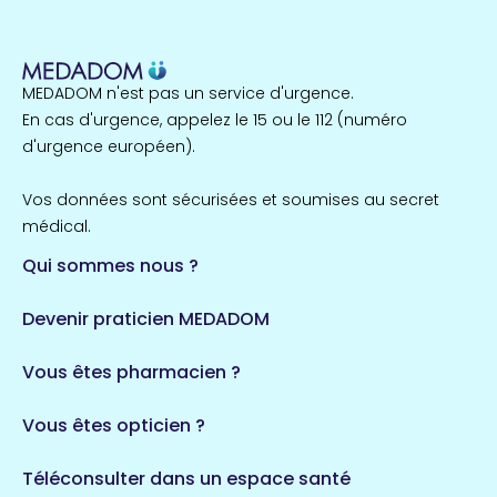
255 espaces de santé
Cassis
1 espaces de santé
MEDADOM n'est pas un service d'urgence.
Île-de-France
En cas d'urgence, appelez le 15 ou le 112 (numéro
857 espaces de santé
Côtes-d'Armor
d'urgence européen).
51 espaces de santé
Allassac
Vos données sont sécurisées et soumises au secret
1 espaces de santé
médical.
Qui sommes nous ?
Bretagne
124 espaces de santé
Maine-et-Loire
Devenir praticien MEDADOM
35 espaces de santé
Durban-Corbières
Vous êtes pharmacien ?
1 espaces de santé
Vous êtes opticien ?
Auvergne-Rhône-Alpes
720 espaces de santé
Loiret
Téléconsulter dans un espace santé