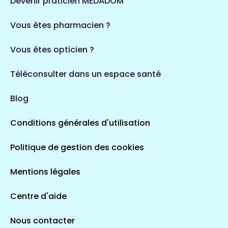
Devenir praticien MEDADOM
35 espaces de santé
Durban-Corbières
Vous êtes pharmacien ?
1 espaces de santé
Vous êtes opticien ?
Auvergne-Rhône-Alpes
720 espaces de santé
Loiret
Téléconsulter dans un espace santé
113 espaces de santé
Saintes
Blog
5 espaces de santé
Conditions générales d'utilisation
Occitanie
Politique de gestion des cookies
693 espaces de santé
Loir-et-Cher
44 espaces de santé
Aignay-le-Duc
Mentions légales
1 espaces de santé
Centre d'aide
Centre-Val de Loire
Nous contacter
324 espaces de santé
Indre