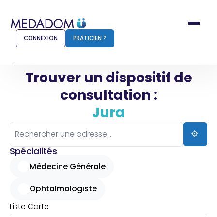
CONNEXION
PRATICIEN ?
Accueil
Jura
Trouver un dispositif de
consultation :
Comment ça marche ?
Notr
Jura
Pour les patients
Pour
Pharmacien
Méd
Spécialités
Médecine Générale
Ophtalmologiste
Connexion
Liste
Carte