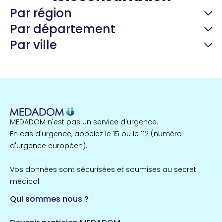
Par région
Par département
Par ville
Guyane
22 espaces de santé
Nord
255 espaces de santé
Cassis
1 espaces de santé
MEDADOM n'est pas un service d'urgence.
Île-de-France
En cas d'urgence, appelez le 15 ou le 112 (numéro
857 espaces de santé
Côtes-d'Armor
d'urgence européen).
51 espaces de santé
Allassac
Vos données sont sécurisées et soumises au secret
1 espaces de santé
médical.
Qui sommes nous ?
Bretagne
124 espaces de santé
Maine-et-Loire