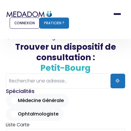
CONNEXION
PRATICIEN ?
Accueil
Petit-Bourg
Trouver un dispositif de
consultation :
Comment ça marche ?
Notr
Petit-Bourg
Pour les patients
Pour
Pharmacien
Méd
Spécialités
Médecine Générale
Ophtalmologiste
Connexion
Liste
Carte