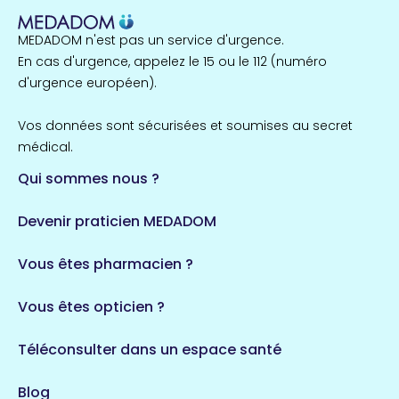
1 espaces de santé
MEDADOM n'est pas un service d'urgence.
Île-de-France
En cas d'urgence, appelez le 15 ou le 112 (numéro
857 espaces de santé
Côtes-d'Armor
d'urgence européen).
51 espaces de santé
Allassac
Vos données sont sécurisées et soumises au secret
1 espaces de santé
médical.
Qui sommes nous ?
Bretagne
124 espaces de santé
Maine-et-Loire
Devenir praticien MEDADOM
35 espaces de santé
Durban-Corbières
Vous êtes pharmacien ?
1 espaces de santé
Vous êtes opticien ?
Auvergne-Rhône-Alpes
720 espaces de santé
Loiret
Téléconsulter dans un espace santé
113 espaces de santé
Saintes
Blog