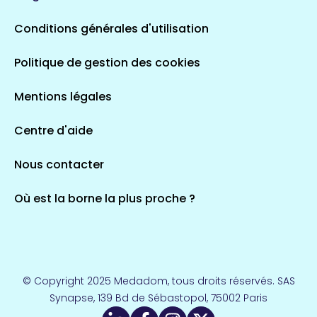
5 espaces de santé
Conditions générales d'utilisation
Occitanie
Politique de gestion des cookies
693 espaces de santé
Loir-et-Cher
44 espaces de santé
Aignay-le-Duc
Mentions légales
1 espaces de santé
Centre d'aide
Centre-Val de Loire
Nous contacter
324 espaces de santé
Indre
36 espaces de santé
Saint-Agathon
Où est la borne la plus proche ?
1 espaces de santé
Corse
14 espaces de santé
Loire-Atlantique
© Copyright 2025 Medadom, tous droits réservés. SAS
110 espaces de santé
Synapse, 139 Bd de Sébastopol, 75002 Paris
Herry