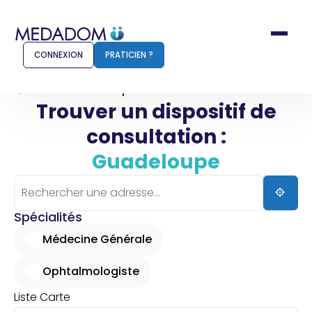
CONNEXION
PRATICIEN ?
Accueil
Guadeloupe
Trouver un dispositif de
consultation :
Comment ça marche ?
Notr
Guadeloupe
Pour les patients
Pour
Pharmacien
Méd
Spécialités
Médecine Générale
Ophtalmologiste
Connexion
Liste
Carte