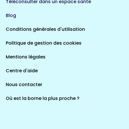
720 espaces de santé
Loiret
Téléconsulter dans un espace santé
113 espaces de santé
Saintes
Blog
5 espaces de santé
Conditions générales d'utilisation
Occitanie
Politique de gestion des cookies
693 espaces de santé
Loir-et-Cher
44 espaces de santé
Aignay-le-Duc
Mentions légales
1 espaces de santé
Centre d'aide
Centre-Val de Loire
Nous contacter
324 espaces de santé
Indre
36 espaces de santé
Saint-Agathon
Où est la borne la plus proche ?
1 espaces de santé
Corse