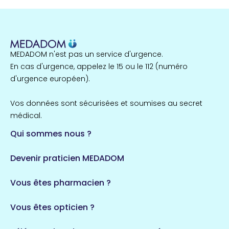
Nord
255 espaces de santé
Cassis
1 espaces de santé
MEDADOM n'est pas un service d'urgence.
Île-de-France
En cas d'urgence, appelez le 15 ou le 112 (numéro
857 espaces de santé
Côtes-d'Armor
d'urgence européen).
51 espaces de santé
Allassac
Vos données sont sécurisées et soumises au secret
1 espaces de santé
médical.
Qui sommes nous ?
Bretagne
124 espaces de santé
Maine-et-Loire
Devenir praticien MEDADOM
35 espaces de santé
Durban-Corbières
Vous êtes pharmacien ?
1 espaces de santé
Vous êtes opticien ?
Auvergne-Rhône-Alpes