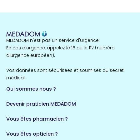
22 espaces de santé
Nord
255 espaces de santé
Cassis
1 espaces de santé
MEDADOM n'est pas un service d'urgence.
Île-de-France
En cas d'urgence, appelez le 15 ou le 112 (numéro
857 espaces de santé
Côtes-d'Armor
d'urgence européen).
51 espaces de santé
Allassac
Vos données sont sécurisées et soumises au secret
1 espaces de santé
médical.
Qui sommes nous ?
Bretagne
124 espaces de santé
Maine-et-Loire
Devenir praticien MEDADOM
35 espaces de santé
Durban-Corbières
Vous êtes pharmacien ?
1 espaces de santé
Vous êtes opticien ?
Auvergne-Rhône-Alpes