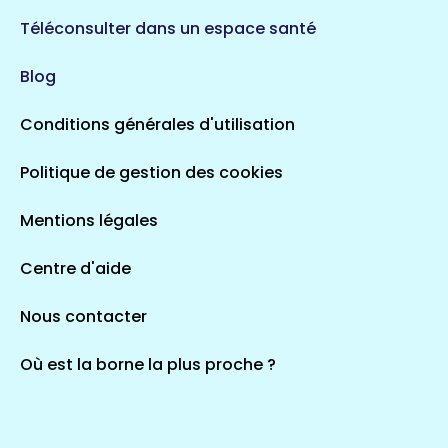
720 espaces de santé
Loiret
Téléconsulter dans un espace santé
113 espaces de santé
Saintes
Blog
5 espaces de santé
Conditions générales d'utilisation
Occitanie
Politique de gestion des cookies
693 espaces de santé
Loir-et-Cher
44 espaces de santé
Aignay-le-Duc
Mentions légales
1 espaces de santé
Centre d'aide
Centre-Val de Loire
Nous contacter
324 espaces de santé
Indre
36 espaces de santé
Saint-Agathon
Où est la borne la plus proche ?
1 espaces de santé
Corse