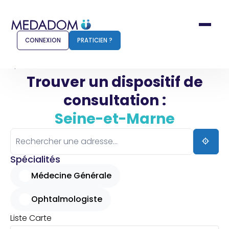
CONNEXION
PRATICIEN ?
Accueil
Seine-et-Marne
Trouver un dispositif de
consultation :
Comment ça marche ?
Notr
Seine-et-Marne
Pour les patients
Pour
Pharmacien
Méd
Spécialités
Médecine Générale
Ophtalmologiste
Connexion
Liste
Carte