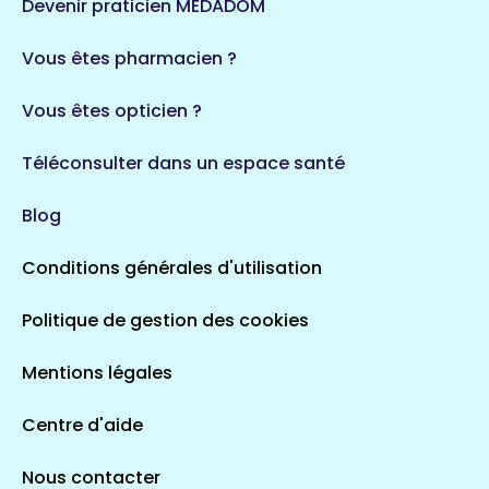
Devenir praticien MEDADOM
35 espaces de santé
Durban-Corbières
Vous êtes pharmacien ?
1 espaces de santé
Vous êtes opticien ?
Auvergne-Rhône-Alpes
720 espaces de santé
Loiret
Téléconsulter dans un espace santé
113 espaces de santé
Saintes
Blog
5 espaces de santé
Conditions générales d'utilisation
Occitanie
Politique de gestion des cookies
693 espaces de santé
Loir-et-Cher
44 espaces de santé
Aignay-le-Duc
Mentions légales
1 espaces de santé
Centre d'aide
Centre-Val de Loire
Nous contacter
324 espaces de santé
Indre