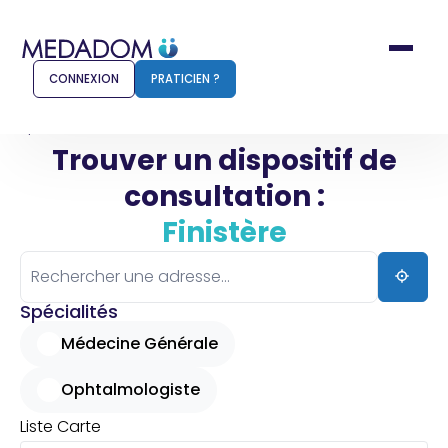
CONNEXION
PRATICIEN ?
Accueil
Finistère
Trouver un dispositif de
consultation :
Comment ça marche ?
Notr
Finistère
Pour les patients
Pour
Pharmacien
Méd
Spécialités
Médecine Générale
Ophtalmologiste
Connexion
Liste
Carte