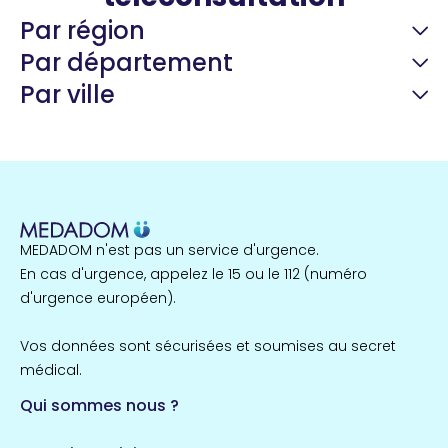
Par région
Par département
Par ville
Guyane
22 espaces de santé
Nord
255 espaces de santé
Cassis
1 espaces de santé
MEDADOM n'est pas un service d'urgence.
Île-de-France
En cas d'urgence, appelez le 15 ou le 112 (numéro
857 espaces de santé
Côtes-d'Armor
d'urgence européen).
51 espaces de santé
Allassac
Vos données sont sécurisées et soumises au secret
1 espaces de santé
médical.
Qui sommes nous ?
Bretagne
124 espaces de santé
Maine-et-Loire