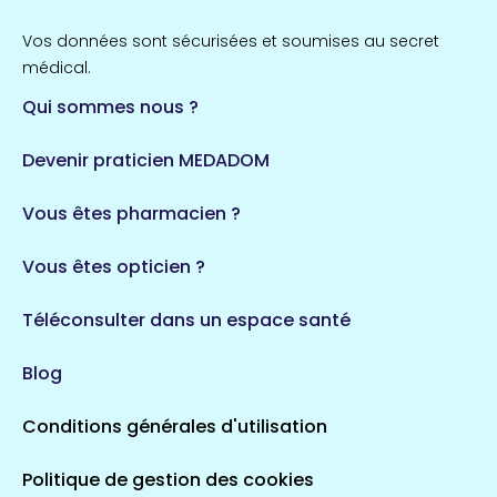
51 espaces de santé
Allassac
Vos données sont sécurisées et soumises au secret
1 espaces de santé
médical.
Qui sommes nous ?
Bretagne
124 espaces de santé
Maine-et-Loire
Devenir praticien MEDADOM
35 espaces de santé
Durban-Corbières
Vous êtes pharmacien ?
1 espaces de santé
Vous êtes opticien ?
Auvergne-Rhône-Alpes
720 espaces de santé
Loiret
Téléconsulter dans un espace santé
113 espaces de santé
Saintes
Blog
5 espaces de santé
Conditions générales d'utilisation
Occitanie
Politique de gestion des cookies
693 espaces de santé
Loir-et-Cher