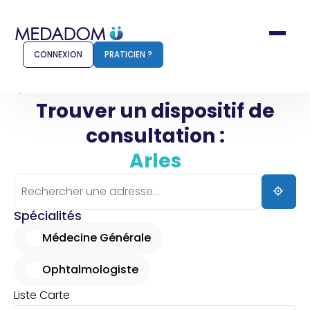
CONNEXION
PRATICIEN ?
Accueil
Arles
Trouver un dispositif de
consultation :
Comment ça marche ?
Notr
Arles
Pour les patients
Pour
Pharmacien
Méd
Spécialités
Médecine Générale
Ophtalmologiste
Connexion
Liste
Carte