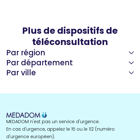
Plus de dispositifs de
téléconsultation
Par région
Par département
Par ville
Guyane
22 espaces de santé
Nord
255 espaces de santé
Cassis
1 espaces de santé
MEDADOM n'est pas un service d'urgence.
Île-de-France
En cas d'urgence, appelez le 15 ou le 112 (numéro
857 espaces de santé
Côtes-d'Armor
d'urgence européen).