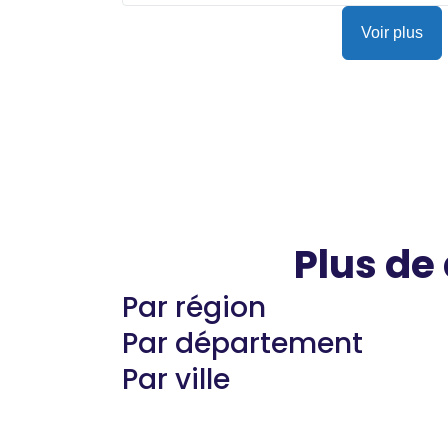
Voir plus
Plus de
Par région
Par département
Par ville
Guyane
22 espaces de santé
Nord