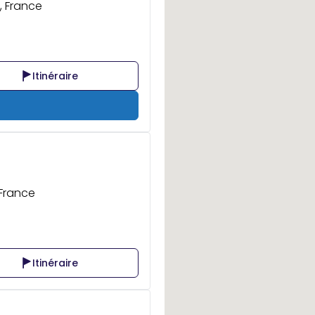
, France
Itinéraire
 France
Itinéraire