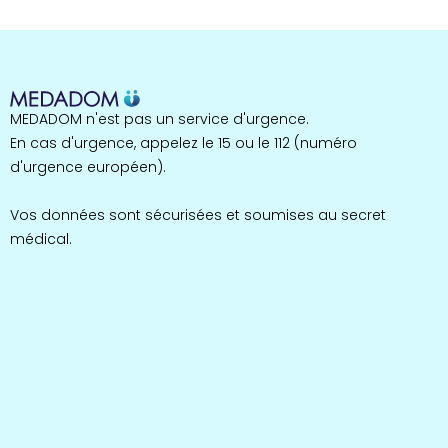
255 espaces de santé
Cassis
1 espaces de santé
Bretagne
MEDADOM n'est pas un service d'urgence.
124 espaces de santé
Maine-et-Loire
En cas d'urgence, appelez le 15 ou le 112 (numéro
35 espaces de santé
d'urgence européen).
Durban-Corbières
1 espaces de santé
Vos données sont sécurisées et soumises au secret
médical.
Occitanie
693 espaces de santé
Loir-et-Cher
44 espaces de santé
Aignay-le-Duc
1 espaces de santé
Corse
14 espaces de santé
Loire-Atlantique