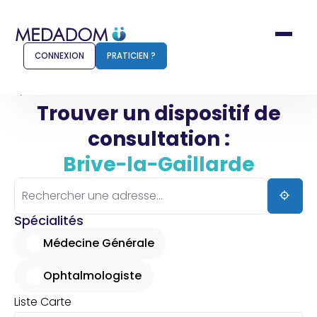
CONNEXION
PRATICIEN ?
Accueil
Brive-la-Gaillarde
Trouver un dispositif de
consultation :
Comment ça marche ?
Notr
Brive-la-Gaillarde
Pour les patients
Pour
Pharmacien
Méd
Spécialités
Médecine Générale
Ophtalmologiste
Connexion
Liste
Carte