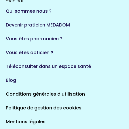
médical.
Qui sommes nous ?
Bretagne
124 espaces de santé
Maine-et-Loire
Devenir praticien MEDADOM
35 espaces de santé
Durban-Corbières
Vous êtes pharmacien ?
1 espaces de santé
Vous êtes opticien ?
Auvergne-Rhône-Alpes
720 espaces de santé
Loiret
Téléconsulter dans un espace santé
113 espaces de santé
Saintes
Blog
5 espaces de santé
Conditions générales d'utilisation
Occitanie
Politique de gestion des cookies
693 espaces de santé
Loir-et-Cher
44 espaces de santé
Aignay-le-Duc
Mentions légales
1 espaces de santé