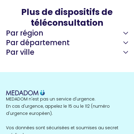
Plus de dispositifs de
téléconsultation
Par région
Par département
Par ville
Guyane
22 espaces de santé
Nord
255 espaces de santé
Cassis
1 espaces de santé
MEDADOM n'est pas un service d'urgence.
Île-de-France
En cas d'urgence, appelez le 15 ou le 112 (numéro
857 espaces de santé
Côtes-d'Armor
d'urgence européen).
51 espaces de santé
Allassac
Vos données sont sécurisées et soumises au secret
1 espaces de santé