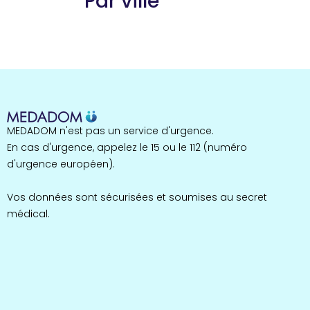
Par ville
Guyane
22 espaces de santé
Nord
255 espaces de santé
Cassis
1 espaces de santé
Bretagne
MEDADOM n'est pas un service d'urgence.
124 espaces de santé
Maine-et-Loire
En cas d'urgence, appelez le 15 ou le 112 (numéro
35 espaces de santé
d'urgence européen).
Durban-Corbières
1 espaces de santé
Vos données sont sécurisées et soumises au secret
médical.
Occitanie
693 espaces de santé
Loir-et-Cher
44 espaces de santé
Aignay-le-Duc
1 espaces de santé