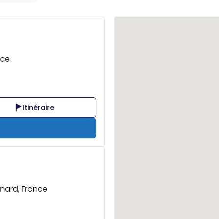
nce
Itinéraire
nard, France