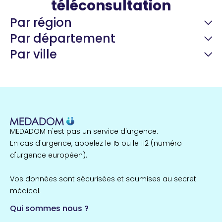
téléconsultation
Par région
Par département
Par ville
Guyane
22 espaces de santé
Nord
255 espaces de santé
Cassis
1 espaces de santé
MEDADOM n'est pas un service d'urgence.
Île-de-France
En cas d'urgence, appelez le 15 ou le 112 (numéro
857 espaces de santé
Côtes-d'Armor
d'urgence européen).
51 espaces de santé
Allassac
Vos données sont sécurisées et soumises au secret
1 espaces de santé
médical.
Qui sommes nous ?
Bretagne