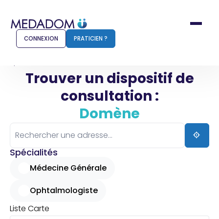
CONNEXION
PRATICIEN ?
Accueil
Domène
Trouver un dispositif de
consultation :
Comment ça marche ?
Notr
Domène
Pour les patients
Pour
Pharmacien
Méd
Spécialités
Médecine Générale
Ophtalmologiste
Connexion
Liste
Carte