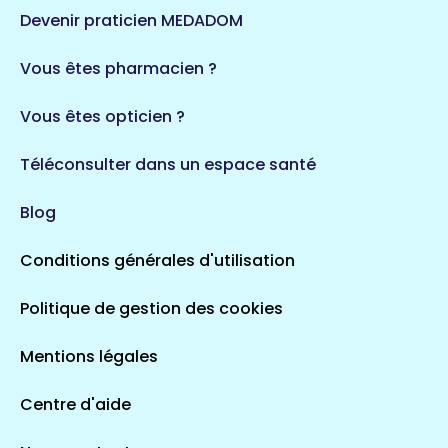
124 espaces de santé
Maine-et-Loire
Devenir praticien MEDADOM
35 espaces de santé
Durban-Corbières
Vous êtes pharmacien ?
1 espaces de santé
Vous êtes opticien ?
Auvergne-Rhône-Alpes
720 espaces de santé
Loiret
Téléconsulter dans un espace santé
113 espaces de santé
Saintes
Blog
5 espaces de santé
Conditions générales d'utilisation
Occitanie
Politique de gestion des cookies
693 espaces de santé
Loir-et-Cher
44 espaces de santé
Aignay-le-Duc
Mentions légales
1 espaces de santé
Centre d'aide
Centre-Val de Loire