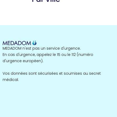
Guyane
22 espaces de santé
Nord
255 espaces de santé
Cassis
1 espaces de santé
Bretagne
MEDADOM n'est pas un service d'urgence.
124 espaces de santé
Maine-et-Loire
En cas d'urgence, appelez le 15 ou le 112 (numéro
35 espaces de santé
d'urgence européen).
Durban-Corbières
1 espaces de santé
Vos données sont sécurisées et soumises au secret
médical.
Occitanie
693 espaces de santé
Loir-et-Cher
44 espaces de santé
Aignay-le-Duc
1 espaces de santé