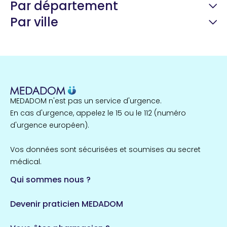
Par département
Par ville
Guyane
22 espaces de santé
Nord
255 espaces de santé
Cassis
1 espaces de santé
MEDADOM n'est pas un service d'urgence.
Île-de-France
En cas d'urgence, appelez le 15 ou le 112 (numéro
857 espaces de santé
Côtes-d'Armor
d'urgence européen).
51 espaces de santé
Allassac
Vos données sont sécurisées et soumises au secret
1 espaces de santé
médical.
Qui sommes nous ?
Bretagne
124 espaces de santé
Maine-et-Loire
Devenir praticien MEDADOM
35 espaces de santé
Durban-Corbières