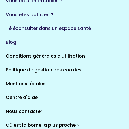
Vous êtes pharmacien ?
1 espaces de santé
Vous êtes opticien ?
Auvergne-Rhône-Alpes
720 espaces de santé
Loiret
Téléconsulter dans un espace santé
113 espaces de santé
Saintes
Blog
5 espaces de santé
Conditions générales d'utilisation
Occitanie
Politique de gestion des cookies
693 espaces de santé
Loir-et-Cher
44 espaces de santé
Aignay-le-Duc
Mentions légales
1 espaces de santé
Centre d'aide
Centre-Val de Loire
Nous contacter
324 espaces de santé
Indre
36 espaces de santé
Saint-Agathon
Où est la borne la plus proche ?