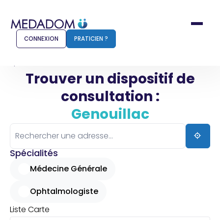
CONNEXION
PRATICIEN ?
Accueil
Genouillac
Trouver un dispositif de
consultation :
Comment ça marche ?
Notr
Genouillac
Pour les patients
Pour
Pharmacien
Méd
Spécialités
Médecine Générale
Ophtalmologiste
Connexion
Liste
Carte