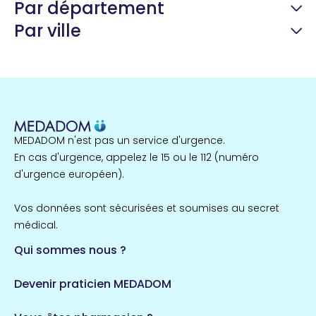
Par département
Par ville
Guyane
22 espaces de santé
Nord
255 espaces de santé
Cassis
1 espaces de santé
MEDADOM n'est pas un service d'urgence.
Île-de-France
En cas d'urgence, appelez le 15 ou le 112 (numéro
857 espaces de santé
Côtes-d'Armor
d'urgence européen).
51 espaces de santé
Allassac
Vos données sont sécurisées et soumises au secret
1 espaces de santé
médical.
Qui sommes nous ?
Bretagne
124 espaces de santé
Maine-et-Loire
Devenir praticien MEDADOM
35 espaces de santé
Durban-Corbières