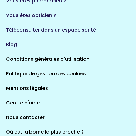
Vous êtes pharmacien ?
1 espaces de santé
Vous êtes opticien ?
Auvergne-Rhône-Alpes
720 espaces de santé
Loiret
Téléconsulter dans un espace santé
113 espaces de santé
Saintes
Blog
5 espaces de santé
Conditions générales d'utilisation
Occitanie
Politique de gestion des cookies
693 espaces de santé
Loir-et-Cher
44 espaces de santé
Aignay-le-Duc
Mentions légales
1 espaces de santé
Centre d'aide
Centre-Val de Loire
Nous contacter
324 espaces de santé
Indre
36 espaces de santé
Saint-Agathon
Où est la borne la plus proche ?