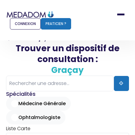
CONNEXION
PRATICIEN ?
Accueil
Graçay
Trouver un dispositif de
consultation :
Comment ça marche ?
Notr
Graçay
Pour les patients
Pour
Pharmacien
Méd
Spécialités
Médecine Générale
Ophtalmologiste
Connexion
Liste
Carte